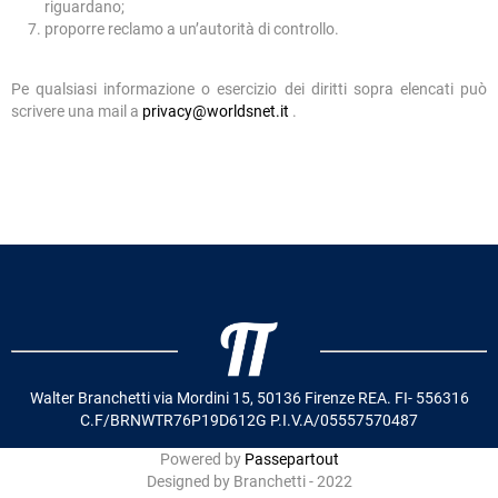
riguardano;
proporre reclamo a un’autorità di controllo.
Pe qualsiasi informazione o esercizio dei diritti sopra elencati può
scrivere una mail a
privacy@worldsnet.it
.
Walter Branchetti via Mordini 15, 50136 Firenze REA. FI- 556316
C.F/BRNWTR76P19D612G P.I.V.A/05557570487
Powered by
Passepartout
Designed by Branchetti - 2022